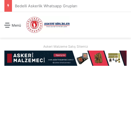
2026 Jandarma Uzman Erbaş Basvuru Kılavuzu
Menü
Askeri Malzeme Satış Sitemiz