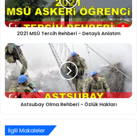
-
Detaylı
Anlatım
2021 MSÜ Tercih Rehberi - Detaylı Anlatım
Astsubay
Olma
Rehberi
-
Özlük
Hakları
Astsubay Olma Rehberi - Özlük Hakları
İlgili Makaleler