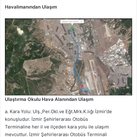
Havalimanından Ulaşım
Ulaştırma Okulu Hava Alanından Ulaşım
a. Kara Yolu: Ulş.,Per.Okl.ve Eğt.Mrk.K.lığı İzmir’de
konuşludur. İzmir Şehirlerarası Otobüs
Terminaline her il ve ilçeden kara yolu ile ulaşım
mevcuttur. İzmir Şehirlerarası Otobüs Terminali