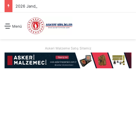
2026 Jandarma Uzman Erbaş Basvuru Kılavuzu
Menü
Askeri Malzeme Satış Sitemiz