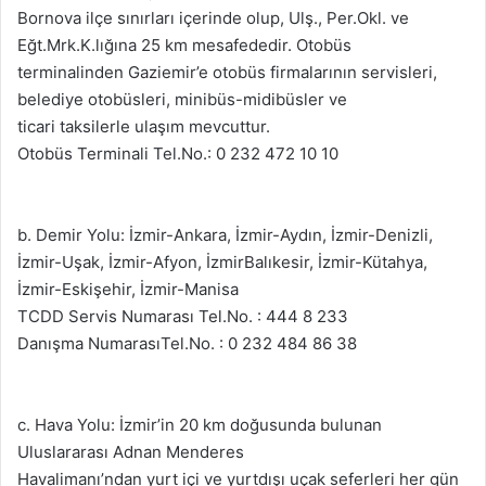
Bornova ilçe sınırları içerinde olup, Ulş., Per.Okl. ve
Eğt.Mrk.K.lığına 25 km mesafededir. Otobüs
terminalinden Gaziemir’e otobüs firmalarının servisleri,
belediye otobüsleri, minibüs-midibüsler ve
ticari taksilerle ulaşım mevcuttur.
Otobüs Terminali Tel.No.: 0 232 472 10 10
b. Demir Yolu: İzmir-Ankara, İzmir-Aydın, İzmir-Denizli,
İzmir-Uşak, İzmir-Afyon, İzmirBalıkesir, İzmir-Kütahya,
İzmir-Eskişehir, İzmir-Manisa
TCDD Servis Numarası Tel.No. : 444 8 233
Danışma NumarasıTel.No. : 0 232 484 86 38
c. Hava Yolu: İzmir’in 20 km doğusunda bulunan
Uluslararası Adnan Menderes
Havalimanı’ndan yurt içi ve yurtdışı uçak seferleri her gün