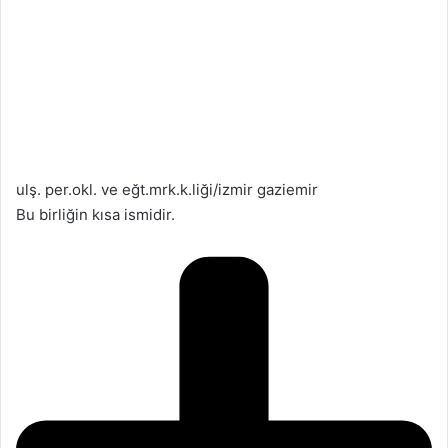
ulş. per.okl. ve eğt.mrk.k.liği/izmir gaziemir
Bu birliğin kısa ismidir.