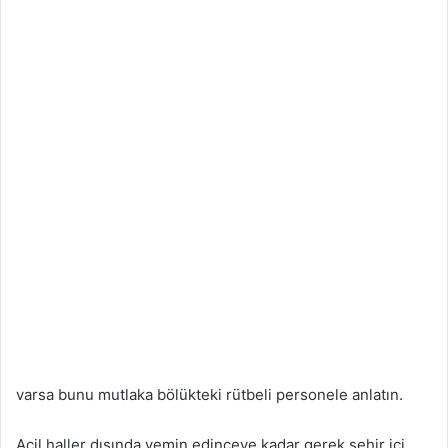
varsa bunu mutlaka bölükteki rütbeli personele anlatın.
Acil haller dışında yemin edinceye kadar gerek şehir içi