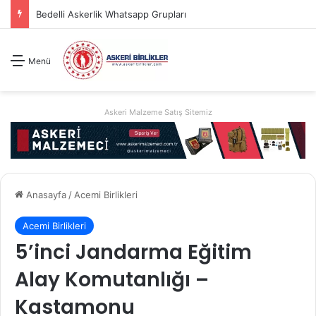
2026 Jandarma Uzman Erbaş Basvuru Kılavuzu
Menü
Askeri Malzeme Satış Sitemiz
Anasayfa
/
Acemi Birlikleri
Acemi Birlikleri
5’inci Jandarma Eğitim
Alay Komutanlığı –
Kastamonu