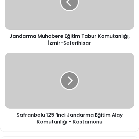
Komutanlığı,
İzmir-
Seferihisar
Jandarma Muhabere Eğitim Tabur Komutanlığı,
İzmir-Seferihisar
Safranbolu
125
‘inci
Jandarma
Eğitim
Alay
Komutanlığı
-
Kastamonu
Safranbolu 125 ‘inci Jandarma Eğitim Alay
Komutanlığı - Kastamonu