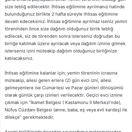
size tebliğ edilecektir. İhtisas eğitimine ayrılmanız halinde
bulunduğunuz birlikte 2 hafta süreyle ihtisas eğitimine
devam edeceksiniz. İhtisas eğitimine ayrılmaz iseniz yemin
töreninden önce size dağıtım olduğunuz birlik tebliğ
edilecek, siz de törenden sonra isterseniz doğrudan bu
birliğe katılmak üzere ayrılacak veya dağıtım iznine gitmek
isterseniz izini müteakip dağıtım olduğunuz birliğinize
katılacaksınız.
İhtisas eğitimine kalanlar için; yemin töreninin icrasına
müteakip, ailesi gelen erlere (2) gün evci izni, ailesi
gelmeyenlere ise Cumartesi ve Pazar günleri dönüşümlü
olarak günlük çarşı izinleri verilecektir. Geçici evci iznine
çıkmak için “İkamet Belgesi ( Kastamonu İl Merkezi’nde),
Nüfus Cüzdanı Belgesi (anne, baba, eş veya evli kardeş) ile
dilekçe” gerekmektedir.
Acemi birliğinizde birazdan sayacağımız malzemelerden