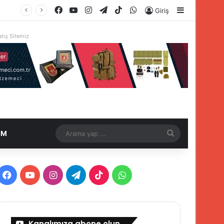
Facebook
YouTube
Instagram
Telegram
TikTok
WhatsApp
Kenar Böl
Giriş
tış Sitemiz
Arama
İM
yap
...
Facebook
YouTube
Instagram
Telegram
TikTok
WhatsApp
Kanalımıza abone olun