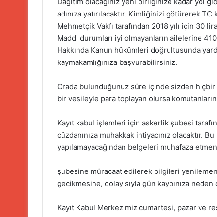
Dağıtım olacağınız yeni birliğinize kadar yol gi
adınıza yatırılacaktır. Kimliğinizi götürerek TC
Mehmetçik Vakfı tarafından 2018 yılı için 30 lir
Maddi durumları iyi olmayanların ailelerine 41
Hakkında Kanun hükümleri doğrultusunda yardım
kaymakamlığınıza başvurabilirsiniz.
Orada bulunduğunuz süre içinde sizden hiçbir 
bir vesileyle para toplayan olursa komutanların
Kayıt kabul işlemleri için askerlik şubesi taraf
cüzdanınıza muhakkak ihtiyacınız olacaktır. Bu 
yapılamayacağından belgeleri muhafaza etmenizi
şubesine müracaat edilerek bilgileri yenilemeni
gecikmesine, dolayısıyla gün kaybınıza neden o
Kayıt Kabul Merkezimiz cumartesi, pazar ve res