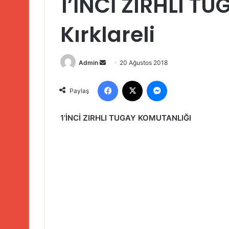
1’İNCİ ZIRHLI T
Kırklareli
Bir
Admin
20 Ağustos 2018
e-
Facebook
X
Messenger
posta
Paylaş
göndermek
1’İNCİ ZIRHLI TUGAY KOMUTANLIĞI