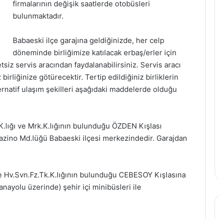
firmalarının değişik saatlerde otobüsleri
bulunmaktadır.
Babaeski ilçe garajına geldiğinizde, her celp
döneminde birliğimize katılacak erbaş/erler için
tsiz servis aracından faydalanabilirsiniz. Servis aracı
 birliğinize götürecektir. Tertip edildiğiniz birliklerin
rnatif ulaşım şekilleri aşağıdaki maddelerde olduğu
l.K.lığı ve Mrk.K.lığının bulunduğu ÖZDEN Kışlası
Gazino Md.lüğü Babaeski ilçesi merkezindedir. Garajdan
ı ve Hv.Svn.Fz.Tk.K.lığının bulunduğu CEBESOY Kışlasına
anayolu üzerinde) şehir içi minibüsleri ile