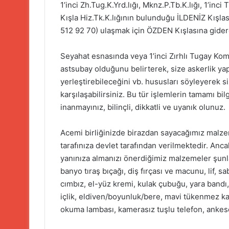
1’inci Zh.Tug.K.Yrd.lığı, Mknz.P.Tb.K.lığı, 1’inci 
Kışla Hiz.Tk.K.lığının bulunduğu İLDENİZ Kışl
512 92 70) ulaşmak için ÖZDEN Kışlasına gidere
Seyahat esnasında veya 1’inci Zırhlı Tugay Ko
astsubay olduğunu belirterek, size askerlik yap
yerleştirebileceğini vb. hususları söyleyerek s
karşılaşabilirsiniz. Bu tür işlemlerin tamamı bi
inanmayınız, bilinçli, dikkatli ve uyanık olunuz.
Acemi birliğinizde birazdan sayacağımız malze
tarafınıza devlet tarafından verilmektedir. Anc
yanınıza almanızı önerdiğimiz malzemeler şunlar
banyo tıraş bıçağı, diş fırçası ve macunu, lif, 
cımbız, el-yüz kremi, kulak çubuğu, yara bandı, s
içlik, eldiven/boyunluk/bere, mavi tükenmez kale
okuma lambası, kamerasız tuşlu telefon, ankesörl