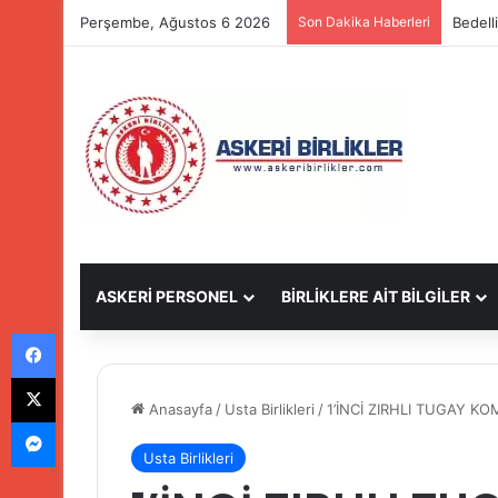
Perşembe, Ağustos 6 2026
Son Dakika Haberleri
Bedell
ASKERİ PERSONEL
BİRLİKLERE AİT BİLGİLER
Facebook
X
Anasayfa
/
Usta Birlikleri
/
1’İNCİ ZIRHLI TUGAY KOM
Messenger
Usta Birlikleri