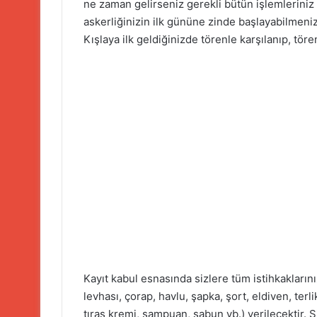
ne zaman gelirseniz gerekli bütün işlemleriniz 
askerliğinizin ilk gününe zinde başlayabilmeni
Kışlaya ilk geldiğinizde törenle karşılanıp, tör
Kayıt kabul esnasında sizlere tüm istihkaklarınız
levhası, çorap, havlu, şapka, şort, eldiven, terl
tıraş kremi, şampuan, sabun vb.) verilecektir. S