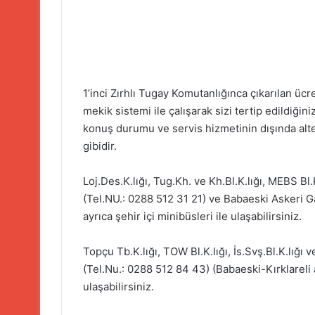
1’inci Zırhlı Tugay Komutanlığınca çıkarılan ücre
mekik sistemi ile çalışarak sizi tertip edildiğiniz
konuş durumu ve servis hizmetinin dışında alte
gibidir.
Loj.Des.K.lığı, Tug.Kh. ve Kh.Bl.K.lığı, MEBS B
(Tel.NU.: 0288 512 31 21) ve Babaeski Askeri 
ayrıca şehir içi minibüsleri ile ulaşabilirsiniz.
Topçu Tb.K.lığı, TOW Bl.K.lığı, İs.Svş.Bl.K.lığ
(Tel.Nu.: 0288 512 84 43) (Babaeski-Kırklareli 
ulaşabilirsiniz.