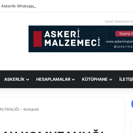
i Askerlik Whatsapp Grupları
Askeri Malzeme Sa
ASKERLİK
HESAPLAMALAR
KÜTÜPHANE
İLETİŞ
UTANLIĞI – Kırklareli