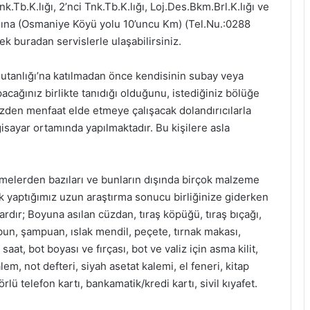
Tnk.Tb.K.lığı, 2’nci Tnk.Tb.K.lığı, Loj.Des.Bkm.Brl.K.lığı ve
asına (Osmaniye Köyü yolu 10’uncu Km) (Tel.Nu.:0288
k buradan servislerle ulaşabilirsiniz.
mutanlığı’na katılmadan önce kendisinin subay veya
acağınız birlikte tanıdığı olduğunu, istediğiniz bölüğe
izden menfaat elde etmeye çalışacak dolandırıcılarla
lgisayar ortamında yapılmaktadır. Bu kişilere asla
melerden bazıları ve bunların dışında birçok malzeme
ak yaptığımız uzun araştırma sonucu birliğinize giderken
dır; Boyuna asılan cüzdan, tıraş köpüğü, tıraş bıçağı,
sabun, şampuan, ıslak mendil, peçete, tırnak makası,
aat, bot boyası ve fırçası, bot ve valiz için asma kilit,
m, not defteri, siyah asetat kalemi, el feneri, kitap
ü telefon kartı, bankamatik/kredi kartı, sivil kıyafet.