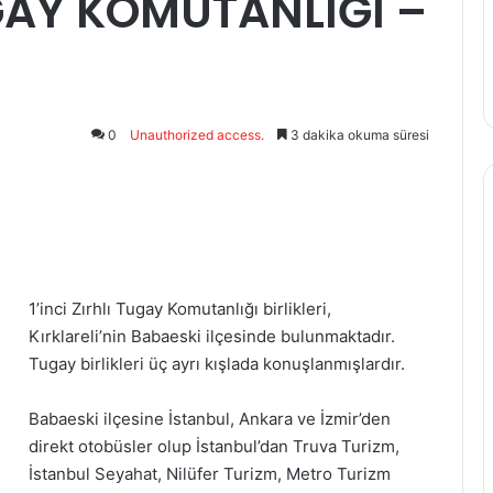
UGAY KOMUTANLIĞI –
0
Unauthorized access.
3 dakika okuma süresi
1’inci Zırhlı Tugay Komutanlığı birlikleri,
Kırklareli’nin Babaeski ilçesinde bulunmaktadır.
Tugay birlikleri üç ayrı kışlada konuşlanmışlardır.
Babaeski ilçesine İstanbul, Ankara ve İzmir’den
direkt otobüsler olup İstanbul’dan Truva Turizm,
İstanbul Seyahat, Nilüfer Turizm, Metro Turizm