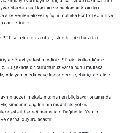
la kimseye vermeyiniz. Kışla içerisinde nakit para ile
şverişlerde kredi kartları ve bankamatik kartları
a size verilen alışveriş fişini mutlaka kontrol ediniz ve
da amirlerinize
e PTT şubeleri mevcuttur, işlemlerinizi buradan
irişte görevliye teslim ediniz. Sürekli kullandığınız
siniz. Bu şekilde bir durumunuz varsa bunu mutlaka
r dışında yemin edinceye kadar gerek şehir içi gerekse
ir ayrım gözetilmeksizin tamamen bilgisayar ortamında
. Hiç kimsenin dağıtımlara müdahale yetkisi
lere asla itibar edilmemelidir. Dağıtımlar Yemin
 ve derhal duyurulacaktır.