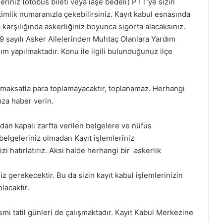
deriniz (otobüs bileti veya iaşe bedeli) PTT’ye sizin
 kimlik numaranızla çekebilirsiniz. Kayıt kabul esnasında
a karşılığında askerliğiniz boyunca sigorta alacaksınız.
09 sayılı Asker Ailelerinden Muhtaç Olanlara Yardım
 yapılmaktadır. Konu ile ilgili bulunduğunuz ilçe
maksatla para toplamayacaktır, toplanamaz. Herhangi
ıza haber verin.
ından kapalı zarfta verilen belgelere ve nüfus
belgeleriniz olmadan Kayıt işlemleriniz
 hatırlatırız. Aksi halde herhangi bir askerlik
z gerekecektir. Bu da sizin kayıt kabul işlemlerinizin
lacaktır.
mi tatil günleri de çalışmaktadır. Kayıt Kabul Merkezine