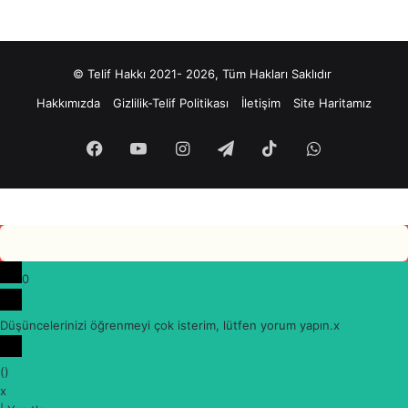
© Telif Hakkı 2021- 2026, Tüm Hakları Saklıdır
Hakkımızda
Gizlilik-Telif Politikası
İletişim
Site Haritamız
Facebook
YouTube
Instagram
Telegram
TikTok
WhatsApp
0
Düşüncelerinizi öğrenmeyi çok isterim, lütfen yorum yapın.
x
(
)
x