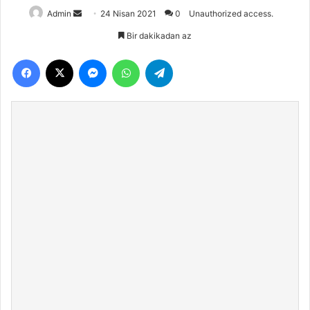
Bir
Admin
24 Nisan 2021
0
Unauthorized access.
e-
Bir dakikadan az
posta
Facebook
X
Messenger
WhatsApp
Telegram
göndermek