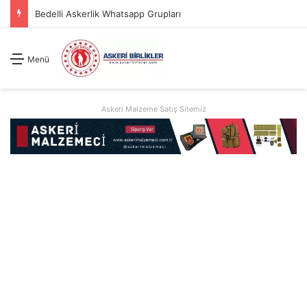
Bedelli Askerlik Whatsapp Grupları
Menü
Askeri Malzeme Satış Sitemiz