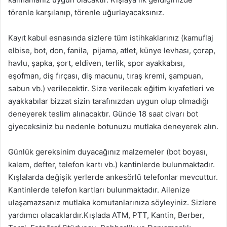
törenle karşılanıp, törenle uğurlayacaksınız.
Kayıt kabul esnasında sizlere tüm istihkaklarınız (kamuflaj
elbise, bot, don, fanila, pijama, atlet, künye levhası, çorap,
havlu, şapka, şort, eldiven, terlik, spor ayakkabısı,
eşofman, diş fırçası, diş macunu, tıraş kremi, şampuan,
sabun vb.) verilecektir. Size verilecek eğitim kıyafetleri ve
ayakkabılar bizzat sizin tarafınızdan uygun olup olmadığı
deneyerek teslim alınacaktır. Günde 18 saat civarı bot
giyeceksiniz bu nedenle botunuzu mutlaka deneyerek alın.
Günlük gereksinim duyacağınız malzemeler (bot boyası,
kalem, defter, telefon kartı vb.) kantinlerde bulunmaktadır.
Kışlalarda değişik yerlerde ankesörlü telefonlar mevcuttur.
Kantinlerde telefon kartları bulunmaktadır. Ailenize
ulaşamazsanız mutlaka komutanlarınıza söyleyiniz. Sizlere
yardımcı olacaklardır.Kışlada ATM, PTT, Kantin, Berber,