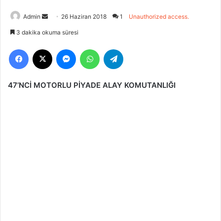
Bir
Admin
26 Haziran 2018
1
Unauthorized access.
e-
3 dakika okuma süresi
posta
Facebook
X
Messenger
WhatsApp
Telegram
göndermek
47’NCİ MOTORLU PİYADE ALAY KOMUTANLIĞI