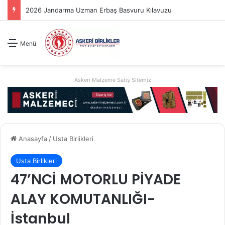
2026 Jandarma Uzman Erbaş Basvuru Kılavuzu
Menü
Askeri Malzeme Satış Sitemiz
Anasayfa
/
Usta Birlikleri
Usta Birlikleri
47’NCİ MOTORLU PİYADE
ALAY KOMUTANLIĞI-
İstanbul