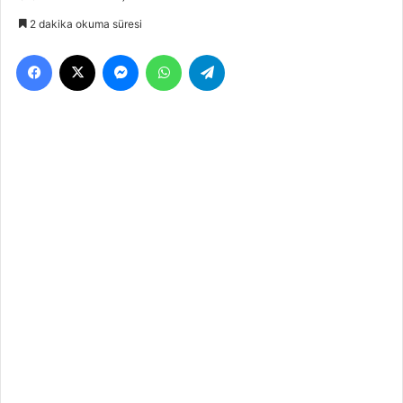
e-
2 dakika okuma süresi
posta
Facebook
X
Messenger
WhatsApp
Telegram
göndermek