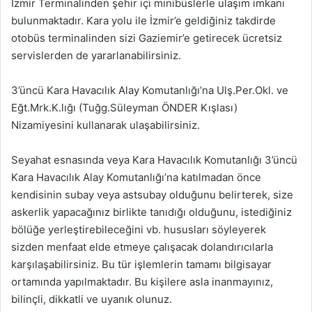
İzmir Terminalinden şehir içi minibüslerle ulaşım imkanı
bulunmaktadır. Kara yolu ile İzmir’e geldiğiniz takdirde
otobüs terminalinden sizi Gaziemir’e getirecek ücretsiz
servislerden de yararlanabilirsiniz.
3’üncü Kara Havacılık Alay Komutanlığı’na Ulş.Per.Okl. ve
Eğt.Mrk.K.lığı (Tuğg.Süleyman ÖNDER Kışlası)
Nizamiyesini kullanarak ulaşabilirsiniz.
Seyahat esnasında veya Kara Havacılık Komutanlığı 3’üncü
Kara Havacılık Alay Komutanlığı’na katılmadan önce
kendisinin subay veya astsubay olduğunu belirterek, size
askerlik yapacağınız birlikte tanıdığı olduğunu, istediğiniz
bölüğe yerleştirebileceğini vb. hususları söyleyerek
sizden menfaat elde etmeye çalışacak dolandırıcılarla
karşılaşabilirsiniz. Bu tür işlemlerin tamamı bilgisayar
ortamında yapılmaktadır. Bu kişilere asla inanmayınız,
bilinçli, dikkatli ve uyanık olunuz.