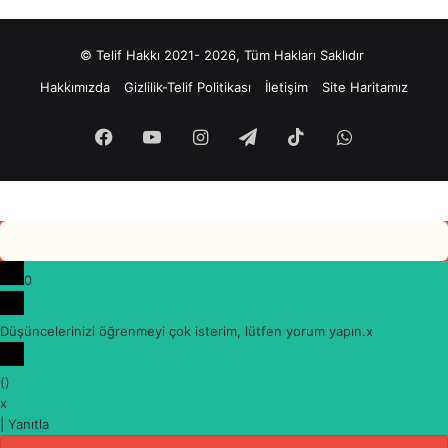
© Telif Hakkı 2021- 2026, Tüm Hakları Saklıdır
Hakkımızda
Gizlilik-Telif Politikası
İletişim
Site Haritamız
Facebook
YouTube
Instagram
Telegram
TikTok
WhatsApp
0
Düşüncelerinizi öğrenmeyi çok isterim, lütfen yorum yapın.
x
(
)
x
|
Yanıtla