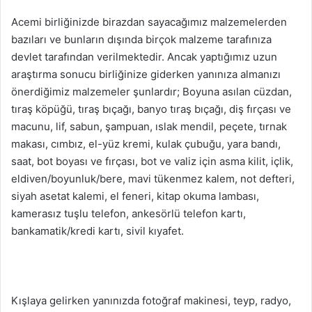
Acemi birliğinizde birazdan sayacağımız malzemelerden
bazıları ve bunların dışında birçok malzeme tarafınıza
devlet tarafından verilmektedir. Ancak yaptığımız uzun
araştırma sonucu birliğinize giderken yanınıza almanızı
önerdiğimiz malzemeler şunlardır; Boyuna asılan cüzdan,
tıraş köpüğü, tıraş bıçağı, banyo tıraş bıçağı, diş fırçası ve
macunu, lif, sabun, şampuan, ıslak mendil, peçete, tırnak
makası, cımbız, el-yüz kremi, kulak çubuğu, yara bandı,
saat, bot boyası ve fırçası, bot ve valiz için asma kilit, içlik,
eldiven/boyunluk/bere, mavi tükenmez kalem, not defteri,
siyah asetat kalemi, el feneri, kitap okuma lambası,
kamerasız tuşlu telefon, ankesörlü telefon kartı,
bankamatik/kredi kartı, sivil kıyafet.
Kışlaya gelirken yanınızda fotoğraf makinesi, teyp, radyo,