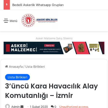
2026 Jandarma Uzman Erbaş Basvuru Kılavuzu
Menü
Askeri Malzeme Satış Sitemiz
Anasayfa
/
Usta Birlikleri
Usta Birlikleri
3’üncü Kara Havacılık Alay
Komutanlığı – İzmir
Bir
Admin
1 Şubat 2020
0
Unauthorized access.