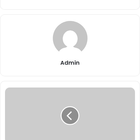
Admin
2'nci
Kara
Havacılık
Alay
Komutanlığı
-
Malatya