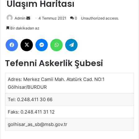
Ulaşım Haritası
Bir
Admin
4 Temmuz 2021
0
Unauthorized access.
e-
Bir dakikadan az
posta
Facebook
X
Messenger
WhatsApp
Telegram
göndermek
Tefenni Askerlik Şubesi
Adres: Merkez Camii Mah. Atatürk Cad. NO:1
Gölhisar/BURDUR
Tel: 0.248.411 30 66
Faks: 0.248.411 31 12
golhisar_as_sb@msb.gov.tr