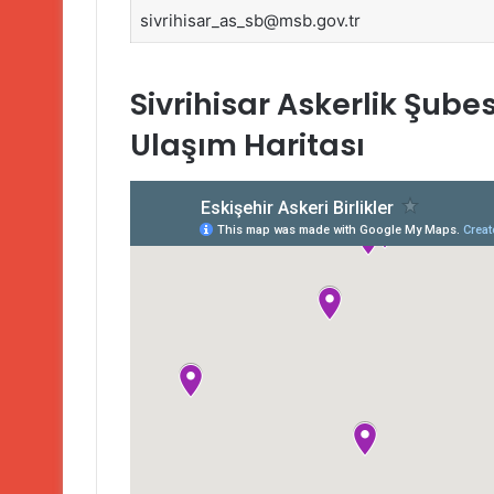
sivrihisar_as_sb@msb.gov.tr
Sivrihisar Askerlik Şubes
Ulaşım Haritası