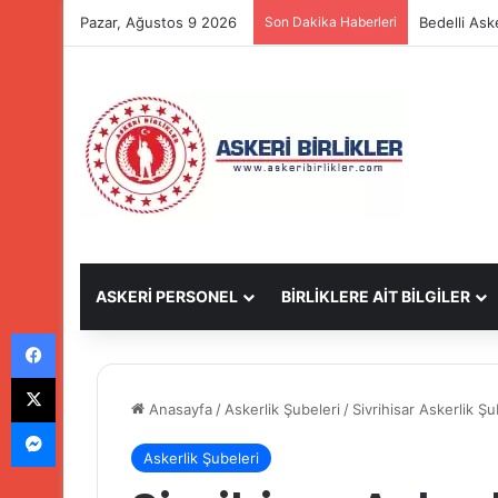
Pazar, Ağustos 9 2026
Son Dakika Haberleri
Bedelli Ask
ASKERİ PERSONEL
BİRLİKLERE AİT BİLGİLER
Facebook
X
Anasayfa
/
Askerlik Şubeleri
/
Sivrihisar Askerlik Ş
Messenger
Askerlik Şubeleri