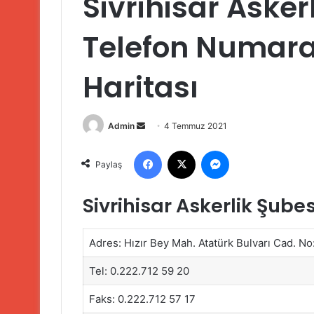
Sivrihisar Asker
Telefon Numaral
Haritası
Bir
Admin
4 Temmuz 2021
e-
Facebook
X
Messenger
posta
Paylaş
göndermek
Sivrihisar Askerlik Şubes
Adres: Hızır Bey Mah. Atatürk Bulvarı Cad. N
Tel: 0.222.712 59 20
Faks: 0.222.712 57 17