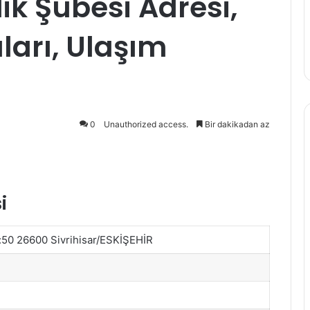
lik Şubesi Adresi,
arı, Ulaşım
0
Unauthorized access.
Bir dakikadan az
i
o:50 26600 Sivrihisar/ESKİŞEHİR