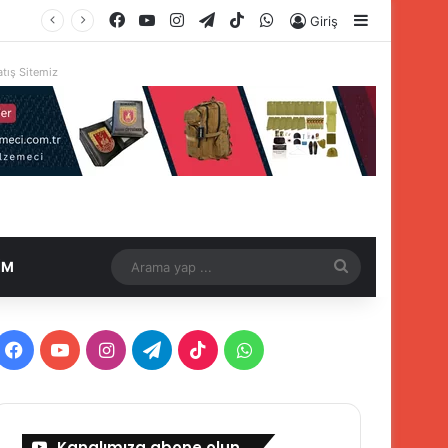
Facebook
YouTube
Instagram
Telegram
TikTok
WhatsApp
Kenar Böl
Giriş
tış Sitemiz
Arama
İM
yap
...
Facebook
YouTube
Instagram
Telegram
TikTok
WhatsApp
Kanalımıza abone olun