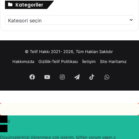
Kategoriler
Kategoriler
© Telif Hakkı 2021- 2026, Tüm Hakları Saklıdır
Hakkımızda
Gizlilik-Telif Politikası
İletişim
Site Haritamız
Facebook
YouTube
Instagram
Telegram
TikTok
WhatsApp
0
Düşüncelerinizi öğrenmeyi çok isterim, lütfen yorum yapın.
x