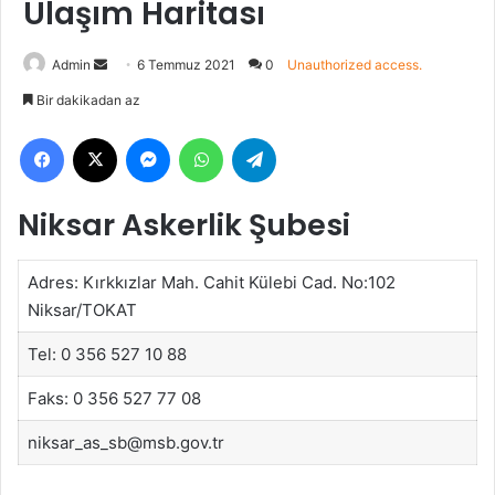
Ulaşım Haritası
Bir
Admin
6 Temmuz 2021
0
Unauthorized access.
e-
Bir dakikadan az
posta
Facebook
X
Messenger
WhatsApp
Telegram
göndermek
Niksar Askerlik Şubesi
Adres: Kırkkızlar Mah. Cahit Külebi Cad. No:102
Niksar/TOKAT
Tel: 0 356 527 10 88
Faks: 0 356 527 77 08
niksar_as_sb@msb.gov.tr