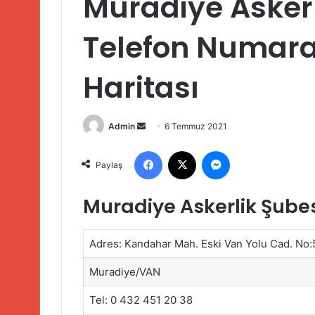
Muradiye Askerl
Telefon Numaral
Haritası
Bir
Admin
6 Temmuz 2021
e-
Facebook
X
Messenger
posta
Paylaş
göndermek
Muradiye Askerlik Şube
Adres: Kandahar Mah. Eski Van Yolu Cad. No:
Muradiye/VAN
Tel: 0 432 451 20 38