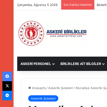
Çarşamba, Ağustos 5 2026
Son Dakika Haberleri
Bedell
ASKERİ PERSONEL
BİRLİKLERE AİT BİLGİLER
Facebook
X
Anasayfa
/
Askerlik Şubeleri
/
Muradiye Askerlik Şu
Messenger
Askerlik Şubeleri