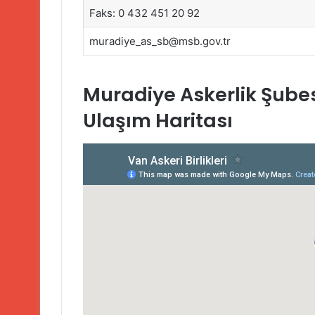
Faks: 0 432 451 20 92
muradiye_as_sb@msb.gov.tr
Muradiye Askerlik Şubesi
Ulaşım Haritası