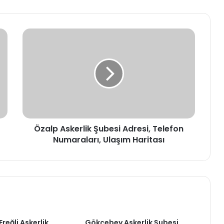
Özalp
Askerlik
Şubesi
Adresi,
Telefon
Numaraları,
Ulaşım
Haritası
Özalp Askerlik Şubesi Adresi, Telefon
Numaraları, Ulaşım Haritası
reğli Askerlik
Gökçebey Askerlik Şubesi