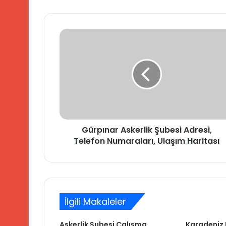
Gürpınar
Askerlik
Şubesi
Adresi,
Telefon
Numaraları,
Ulaşım
Haritası
Gürpınar Askerlik Şubesi Adresi,
Telefon Numaraları, Ulaşım Haritası
İlgili Makaleler
Askerlik Şubesi Çalışma
Karadeniz E