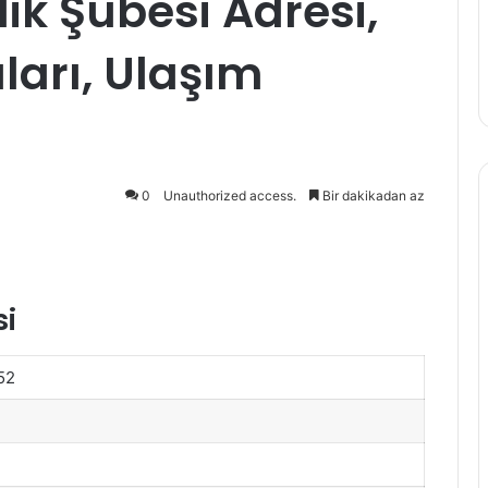
ik Şubesi Adresi,
arı, Ulaşım
0
Unauthorized access.
Bir dakikadan az
si
52