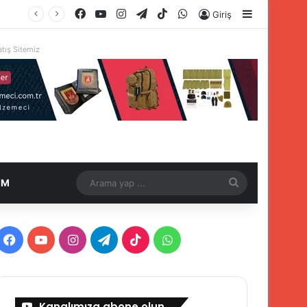
Facebook
YouTube
Instagram
Telegram
TikTok
WhatsApp
Kenar Böl
Giriş
tış Sitemiz
Arama
İM
yap
...
Facebook
YouTube
Instagram
Telegram
TikTok
WhatsApp
Kanalımıza abone olun