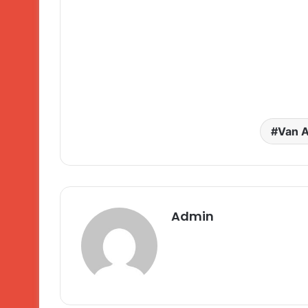
Van As
Admin