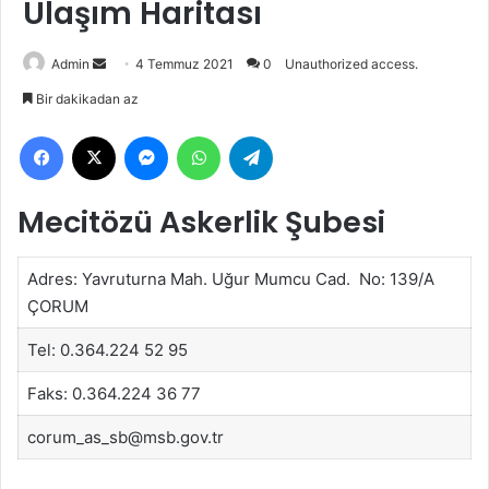
Ulaşım Haritası
Bir
Admin
4 Temmuz 2021
0
Unauthorized access.
e-
Bir dakikadan az
posta
Facebook
X
Messenger
WhatsApp
Telegram
göndermek
Mecitözü Askerlik Şubesi
Adres: Yavruturna Mah. Uğur Mumcu Cad. No: 139/A
ÇORUM
Tel: 0.364.224 52 95
Faks: 0.364.224 36 77
corum_as_sb@msb.gov.tr