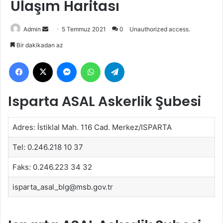
Ulaşım Haritası
Bir
Admin
5 Temmuz 2021
0
Unauthorized access.
e-
Bir dakikadan az
posta
Facebook
X
Messenger
WhatsApp
Telegram
göndermek
Isparta ASAL Askerlik Şubesi
Adres: İstiklal Mah. 116 Cad. Merkez/ISPARTA
Tel: 0.246.218 10 37
Faks: 0.246.223 34 32
isparta_asal_blg@msb.gov.tr