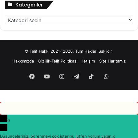
Kategoriler
Kategoriler
© Telif Hakkı 2021- 2026, Tüm Hakları Saklıdır
Hakkımızda
Gizlilik-Telif Politikası
İletişim
Site Haritamız
Facebook
YouTube
Instagram
Telegram
TikTok
WhatsApp
0
Düşüncelerinizi öğrenmeyi çok isterim, lütfen yorum yapın.
x