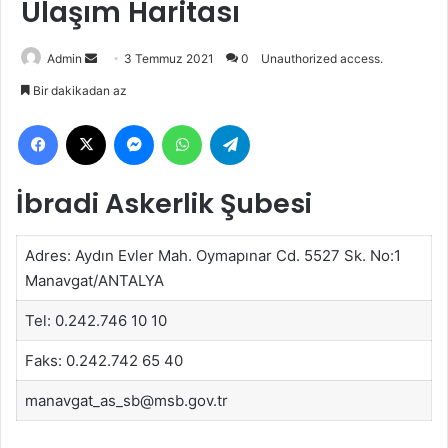
Ulaşım Haritası
Bir
Admin
3 Temmuz 2021
0
Unauthorized access.
e-
Bir dakikadan az
posta
Facebook
X
Messenger
WhatsApp
Telegram
göndermek
İbradi Askerlik Şubesi
Adres: Aydın Evler Mah. Oymapınar Cd. 5527 Sk. No:1
Manavgat/ANTALYA
Tel: 0.242.746 10 10
Faks: 0.242.742 65 40
manavgat_as_sb@msb.gov.tr