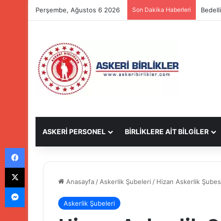
Perşembe, Ağustos 6 2026
Son Dakika Haberleri
Bedell
ASKERİ PERSONEL
BİRLİKLERE AİT BİLGİLER
Facebook
X
Anasayfa
/
Askerlik Şubeleri
/
Hizan Askerlik Şubesi
Messenger
Askerlik Şubeleri