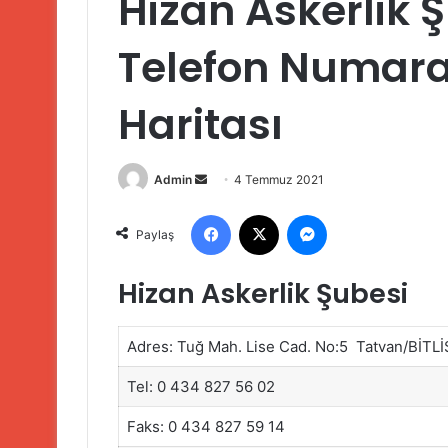
Hizan Askerlik Ş
Telefon Numaral
Haritası
Bir
Admin
4 Temmuz 2021
e-
Facebook
X
Messenger
posta
Paylaş
göndermek
Hizan Askerlik Şubesi
Adres: Tuğ Mah. Lise Cad. No:5 Tatvan/BİTLİ
Tel: 0 434 827 56 02
Faks: 0 434 827 59 14