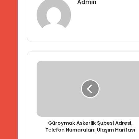
Admin
Güroymak
Askerlik
Şubesi
Adresi,
Telefon
Numaraları,
Ulaşım
Haritası
Güroymak Askerlik Şubesi Adresi,
Telefon Numaraları, Ulaşım Haritası