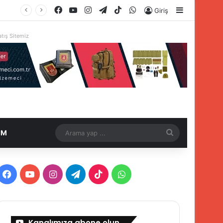
Facebook
YouTube
Instagram
Telegram
TikTok
WhatsApp
Kenar Böl
Giriş
tış Sitemiz
Arama
İM
yap
...
Facebook
YouTube
Instagram
Telegram
TikTok
WhatsApp
Kanalımıza abone olun