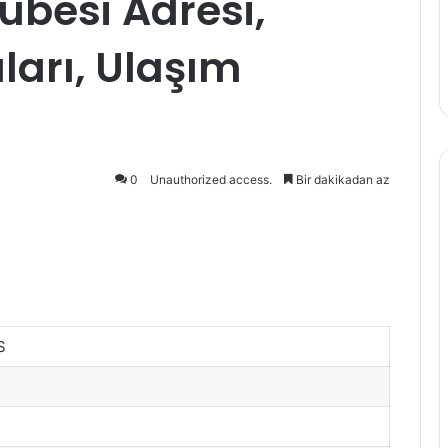
ubesi Adresi,
arı, Ulaşım
0
Unauthorized access.
Bir dakikadan az
S