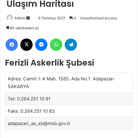
Ulaşım Haritası
Bir
Admin
6 Temmuz 2021
0
Unauthorized access.
e-
Bir dakikadan az
posta
Facebook
X
Messenger
WhatsApp
Telegram
göndermek
Ferizli Askerlik Şubesi
Adres: Camili 1-A Mah. 1585. Ada No:1 Adapazarı
SAKARYA
Tel: 0.264.251 10 81
Faks: 0.264.251 10 83
adapazari_as_sb@msb.gov.tr