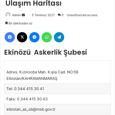
Ulaşım Haritası
Bir
Admin
5 Temmuz 2021
0
Unauthorized access.
e-
Bir dakikadan az
posta
Facebook
X
Messenger
WhatsApp
Telegram
göndermek
Ekinözü Askerlik Şubesi
Adres: Kızılcıoba Mah. Kışla Cad. NO:56
Elbistan/KAHRAMANMARAŞ
Tel: 0 344 415 30 41
Faks: 0 344 415 30 43
elbistan_as_sb@msb.gov.tr