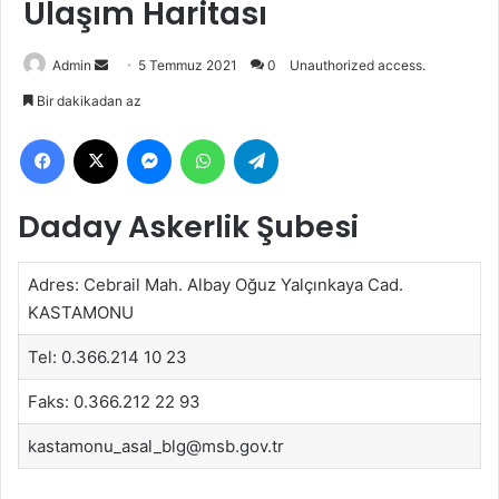
Ulaşım Haritası
Bir
Admin
5 Temmuz 2021
0
Unauthorized access.
e-
Bir dakikadan az
posta
Facebook
X
Messenger
WhatsApp
Telegram
göndermek
Daday Askerlik Şubesi
Adres: Cebrail Mah. Albay Oğuz Yalçınkaya Cad.
KASTAMONU
Tel: 0.366.214 10 23
Faks: 0.366.212 22 93
kastamonu_asal_blg@msb.gov.tr