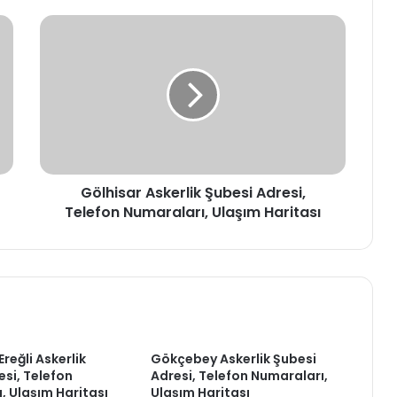
Gölhisar
Askerlik
Şubesi
Adresi,
Telefon
Numaraları,
Ulaşım
Haritası
Gölhisar Askerlik Şubesi Adresi,
Telefon Numaraları, Ulaşım Haritası
reğli Askerlik
Gökçebey Askerlik Şubesi
esi, Telefon
Adresi, Telefon Numaraları,
, Ulaşım Haritası
Ulaşım Haritası