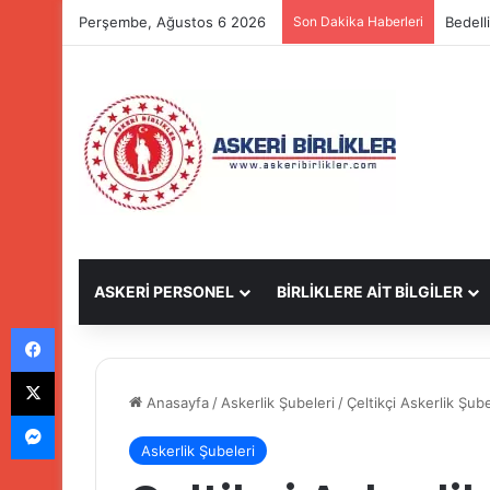
Perşembe, Ağustos 6 2026
Son Dakika Haberleri
Bedell
ASKERİ PERSONEL
BİRLİKLERE AİT BİLGİLER
Facebook
X
Anasayfa
/
Askerlik Şubeleri
/
Çeltikçi Askerlik Şub
Messenger
Askerlik Şubeleri