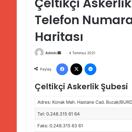
Çeltikçi Askerli
Telefon Numaral
Haritası
Bir
Admin
4 Temmuz 2021
e-
Facebook
X
Messenger
posta
Paylaş
göndermek
Çeltikçi Askerlik Şubesi
Adres: Konak Mah. Hastane Cad. Bucak/BUR
Tel: 0.248.315 61 64
Faks: 0.248.315 63 61