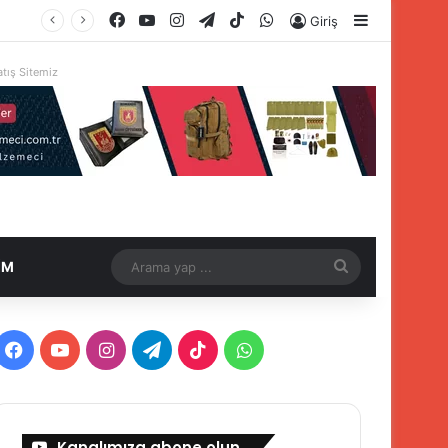
Facebook
YouTube
Instagram
Telegram
TikTok
WhatsApp
Kenar Böl
Giriş
tış Sitemiz
Arama
İM
yap
...
Facebook
YouTube
Instagram
Telegram
TikTok
WhatsApp
Kanalımıza abone olun