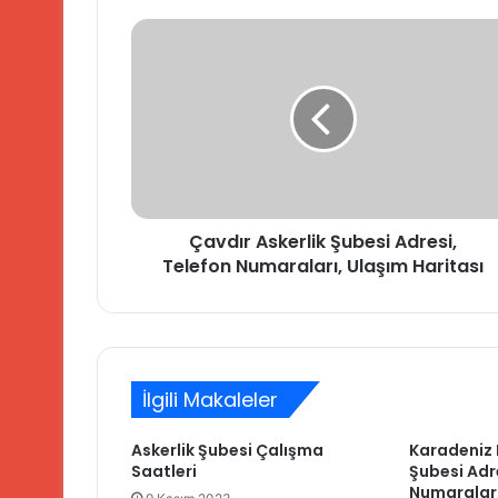
Çavdır
Askerlik
Şubesi
Adresi,
Telefon
Numaraları,
Ulaşım
Haritası
Çavdır Askerlik Şubesi Adresi,
Telefon Numaraları, Ulaşım Haritası
İlgili Makaleler
Askerlik Şubesi Çalışma
Karadeniz E
Saatleri
Şubesi Adr
Numaraları