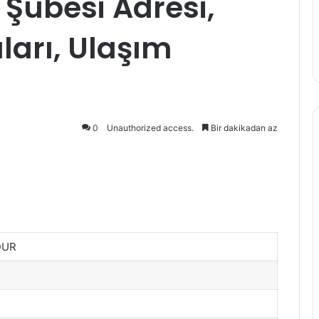
k Şubesi Adresi,
arı, Ulaşım
0
Unauthorized access.
Bir dakikadan az
DUR