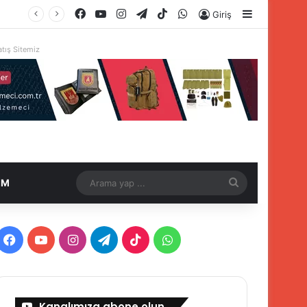
Facebook
YouTube
Instagram
Telegram
TikTok
WhatsApp
Kenar Böl
Giriş
tış Sitemiz
Arama
İM
yap
...
Facebook
YouTube
Instagram
Telegram
TikTok
WhatsApp
Kanalımıza abone olun