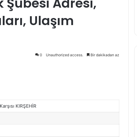
k Şubesi Adresi,
arı, Ulaşım
0
Unauthorized access.
Bir dakikadan az
 Karşısı KIRŞEHİR