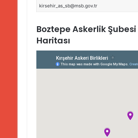
kirsehir_as_sb@msb.gov.tr
Boztepe Askerlik Şubesi 
Haritası