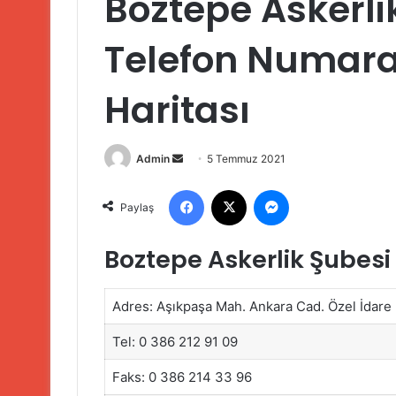
Boztepe Askerli
Telefon Numaral
Haritası
Bir
Admin
5 Temmuz 2021
e-
Facebook
X
Messenger
posta
Paylaş
göndermek
Boztepe Askerlik Şubesi
Adres: Aşıkpaşa Mah. Ankara Cad. Özel İdare
Tel: 0 386 212 91 09
Faks: 0 386 214 33 96