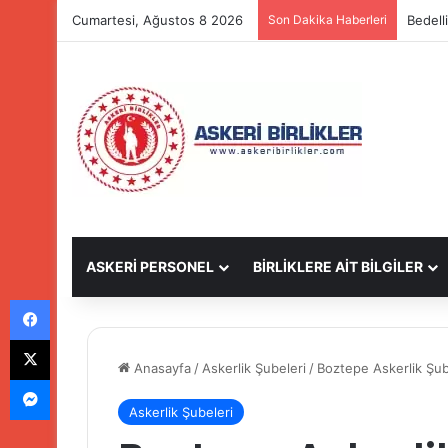
Cumartesi, Ağustos 8 2026
Son Dakika Haberleri
Bedell
ASKERİ PERSONEL
BİRLİKLERE AİT BİLGİLER
Facebook
X
Anasayfa
/
Askerlik Şubeleri
/
Boztepe Askerlik Şub
Messenger
Askerlik Şubeleri