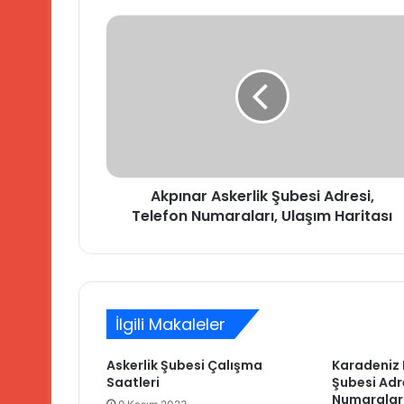
Akpınar
Askerlik
Şubesi
Adresi,
Telefon
Numaraları,
Ulaşım
Haritası
Akpınar Askerlik Şubesi Adresi,
Telefon Numaraları, Ulaşım Haritası
İlgili Makaleler
Askerlik Şubesi Çalışma
Karadeniz E
Saatleri
Şubesi Adr
Numaraları