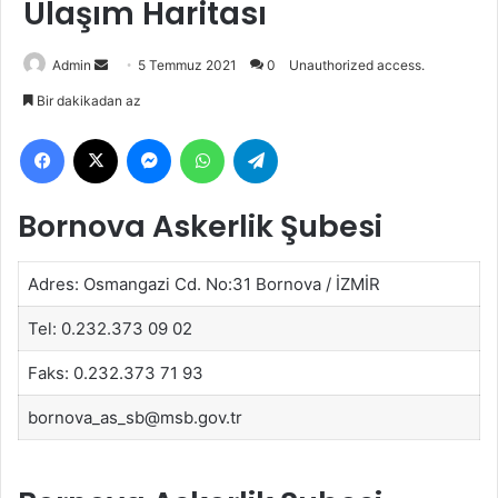
Ulaşım Haritası
Bir
Admin
5 Temmuz 2021
0
Unauthorized access.
e-
Bir dakikadan az
posta
Facebook
X
Messenger
WhatsApp
Telegram
göndermek
Bornova Askerlik Şubesi
Adres: Osmangazi Cd. No:31 Bornova / İZMİR
Tel: 0.232.373 09 02
Faks: 0.232.373 71 93
bornova_as_sb@msb.gov.tr