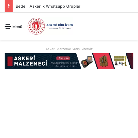
Bedelli Askerlik Whatsapp Grupları
Menü
Askeri Malzeme Satış Sitemiz