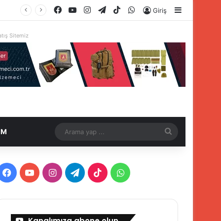
Facebook
YouTube
Instagram
Telegram
TikTok
WhatsApp
Kenar Böl
Giriş
tış Sitemiz
Arama
İM
yap
...
Facebook
YouTube
Instagram
Telegram
TikTok
WhatsApp
Kanalımıza abone olun