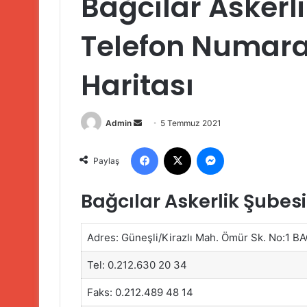
Bağcılar Askerli
Telefon Numaral
Haritası
Bir
Admin
5 Temmuz 2021
e-
Facebook
X
Messenger
posta
Paylaş
göndermek
Bağcılar Askerlik Şubesi
Adres: Güneşli/Kirazlı Mah. Ömür Sk. No:1
Tel: 0.212.630 20 34
Faks: 0.212.489 48 14