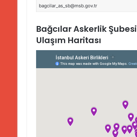
bagcilar_as_sb@msb.gov.tr
Bağcılar Askerlik Şubesi 
Ulaşım Haritası