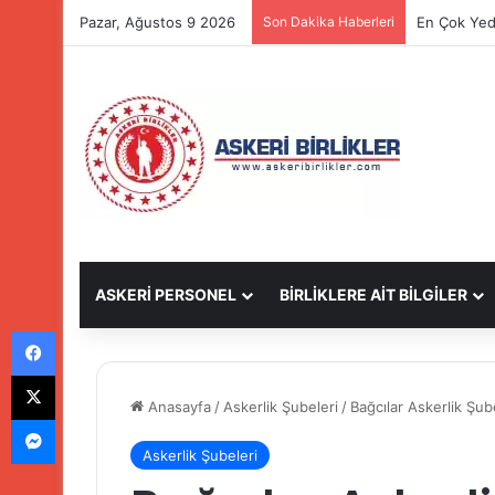
Pazar, Ağustos 9 2026
Son Dakika Haberleri
En Çok Yed
ASKERİ PERSONEL
BİRLİKLERE AİT BİLGİLER
Facebook
X
Anasayfa
/
Askerlik Şubeleri
/
Bağcılar Askerlik Şub
Messenger
Askerlik Şubeleri