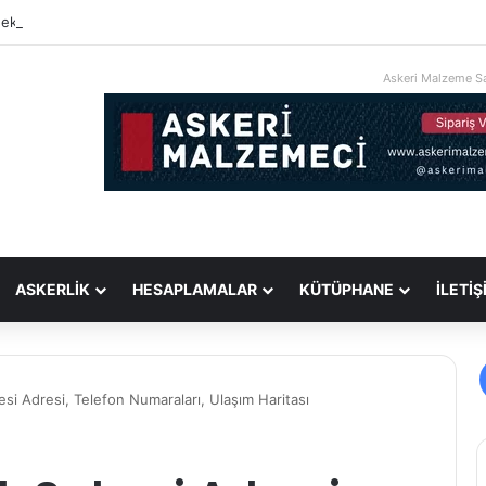
ek Subay Alınan Bölümler (Tam Liste)
Askeri Malzeme Sa
ASKERLİK
HESAPLAMALAR
KÜTÜPHANE
İLETİŞ
esi Adresi, Telefon Numaraları, Ulaşım Haritası