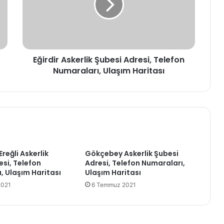
d
i
r
A
s
Eğirdir Askerlik Şubesi Adresi, Telefon
k
Numaraları, Ulaşım Haritası
e
r
l
i
k
Ş
u
b
reğli Askerlik
Gökçebey Askerlik Şubesi
e
esi, Telefon
Adresi, Telefon Numaraları,
s
, Ulaşım Haritası
Ulaşım Haritası
i
2021
A
6 Temmuz 2021
d
r
e