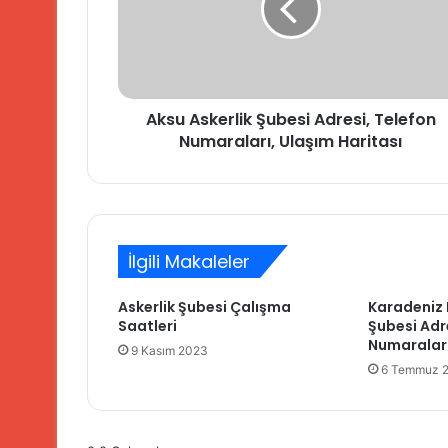
A
s
k
e
r
Aksu Askerlik Şubesi Adresi, Telefon
l
Numaraları, Ulaşım Haritası
i
k
Ş
u
b
e
İlgili Makaleler
s
i
Askerlik Şubesi Çalışma
Karadeniz E
A
Saatleri
Şubesi Adr
d
Numaraları
r
9 Kasım 2023
e
6 Temmuz 
s
i
,