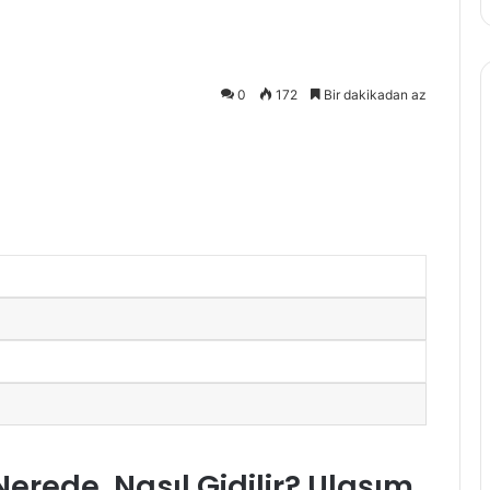
0
172
Bir dakikadan az
erede, Nasıl Gidilir? Ulaşım