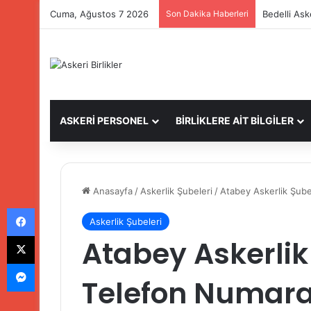
Cuma, Ağustos 7 2026
Son Dakika Haberleri
Bedelli Ask
ASKERİ PERSONEL
BİRLİKLERE AİT BİLGİLER
Anasayfa
/
Askerlik Şubeleri
/
Atabey Askerlik Şube
Facebook
Askerlik Şubeleri
X
Atabey Askerlik
Messenger
Telefon Numaral