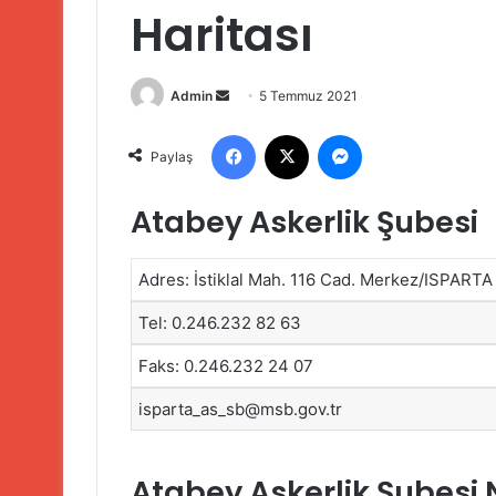
Haritası
Admin
B
5 Temmuz 2021
i
Facebook
X
Messenger
r
Paylaş
e
-
Atabey Askerlik Şubesi
p
o
Adres: İstiklal Mah. 116 Cad. Merkez/ISPARTA
s
t
Tel: 0.246.232 82 63
a
g
Faks: 0.246.232 24 07
ö
isparta_as_sb@msb.gov.tr
n
d
e
Atabey Askerlik Şubesi N
r