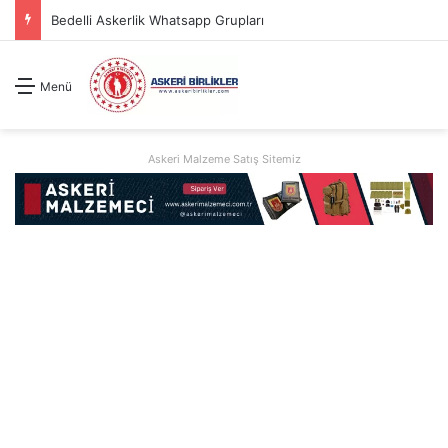
2026 Jandarma Uzman Erbaş Basvuru Kılavuzu
Menü
Askeri Malzeme Satış Sitemiz