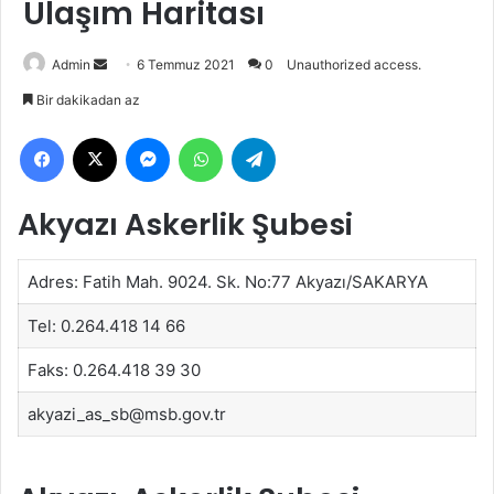
Ulaşım Haritası
Bir
Admin
6 Temmuz 2021
0
Unauthorized access.
e-
Bir dakikadan az
posta
Facebook
X
Messenger
WhatsApp
Telegram
göndermek
Akyazı Askerlik Şubesi
Adres: Fatih Mah. 9024. Sk. No:77 Akyazı/SAKARYA
Tel: 0.264.418 14 66
Faks: 0.264.418 39 30
akyazi_as_sb@msb.gov.tr