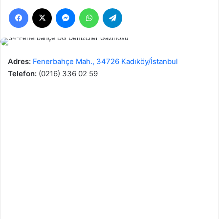
Facebook
X
Messenger
WhatsApp
Telegram
göndermek
Adres:
Fenerbahçe Mah., 34726 Kadıköy/İstanbul
Telefon:
(0216) 336 02 59