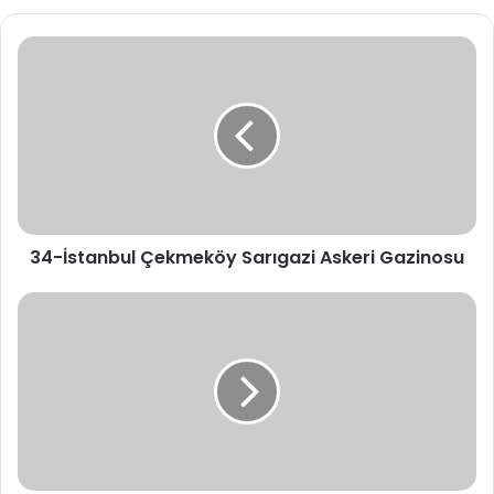
34-
İstanbul
Çekmeköy
Sarıgazi
Askeri
Gazinosu
34-İstanbul Çekmeköy Sarıgazi Askeri Gazinosu
34-
İstanbul
Üsküdar
Beylerbeyi
Kışla
Gazinosu