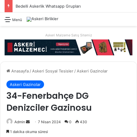
Bedelli Askerlik Whatsapp Grupları
Menü
Askeri Malzeme Satış Sitemiz
Anasayfa
/
Askeri Sosyal Tesisler
/
Askeri Gazinolar
Askeri Gazinolar
34-Fenerbahçe DG
Denizciler Gazinosu
Bir
Admin
7 Nisan 2024
0
430
e-
1 dakika okuma süresi
posta